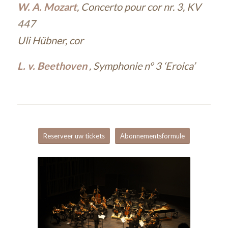
W. A. Mozart
, Concerto pour cor nr. 3, KV
447
Uli Hübner, cor
L. v. Beethoven
, Symphonie n° 3 ‘Eroica’
Reserveer uw tickets
Abonnementsformule