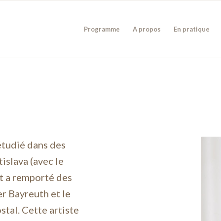
Programme
A propos
En pratique
étudié dans des
islava (avec le
et a remporté des
r Bayreuth et le
tal. Cette artiste