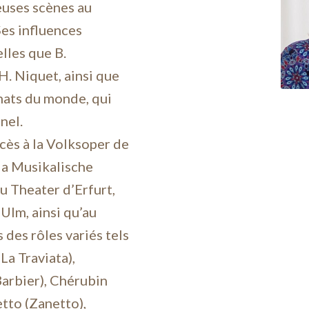
euses scènes au
Ses influences
lles que B.
H. Niquet, ainsi que
nats du monde, qui
nel.
ccès à la Volksoper de
la Musikalische
u Theater d’Erfurt,
Ulm, ainsi qu’au
 des rôles variés tels
La Traviata),
Barbier), Chérubin
etto (Zanetto),