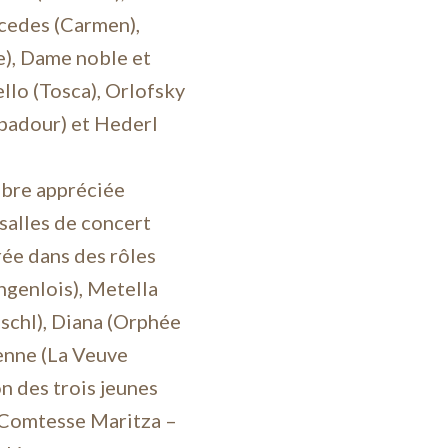
cedes (Carmen),
), Dame noble et
lo (Tosca), Orlofsky
padour) et Hederl
mbre appréciée
 salles de concert
rée dans des rôles
ngenlois), Metella
Ischl), Diana (Orphée
ienne (La Veuve
n des trois jeunes
 Comtesse Maritza –