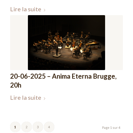
Lire la suite
20-06-2025 – Anima Eterna Brugge,
20h
Lire la suite
1
2
3
4
Page 1 sur 4