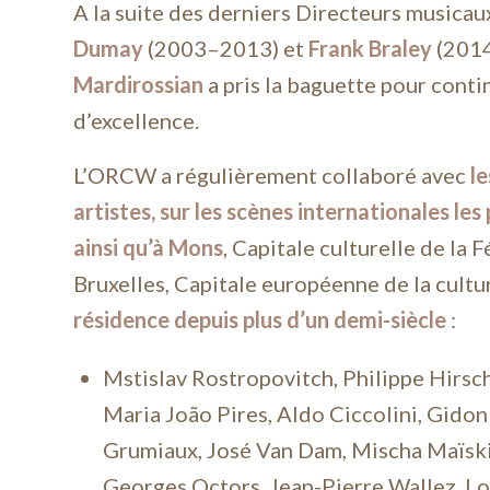
A la suite des derniers Directeurs musicau
Dumay
(2003–2013) et
Frank Braley
(2014
Mardirossian
a pris la baguette pour contin
d’excellence.
L’ORCW a régulièrement collaboré avec
le
artistes, sur les scènes internationales le
ainsi qu’à Mons
, Capitale culturelle de la
Bruxelles, Capitale européenne de la cult
résidence depuis plus d’un demi-siècle
:
Mstislav Rostropovitch, Philippe Hirschh
Maria João Pires, Aldo Ciccolini, Gido
Grumiaux, José Van Dam, Mischa Maïski
Georges Octors, Jean-Pierre Wallez, Lo