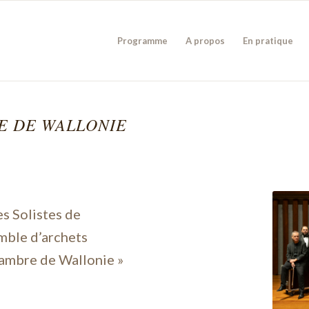
Programme
A propos
En pratique
E DE WALLONIE
es Solistes de
mble d’archets
hambre de Wallonie »