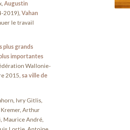
x,
Augustin
-2019),
Vahan
uer le travail
s plus grands
s plus importantes
 Fédération Wallonie-
ure 2015,
sa ville de
orn, Ivry Gitlis,
n Kremer, Arthur
, Maurice André,
uis Lortie, Antoine