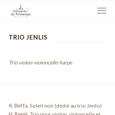
TRIO JENLIS
Trio violon-violoncelle-
harpe
K. Beffa,
Soleil noir (dédié au trio
Jenlis
)
H. Renié,
Trio pour violon, violoncelle et