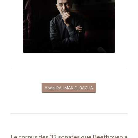
Abdel RAHMAN EL BACHA
Le corpus des 32 sonates que Beethoven a